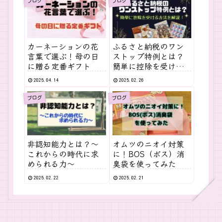
ブログ
ブログ
カーネーションの花
ふるさと納税のワン
言葉で選ぶ！母の日
ストップ特例とは？
に贈る定番ギフト
簡単に控除を受ける
方法を解説！
2025.04.14
2025.02.26
ブログ
ブログ
非認知能力とは？〜
オムツのニオイ対策
これからの時代に求
に！BOS（ボス）消
められる力〜
臭袋を使ってみた
2025.02.22
2025.02.21