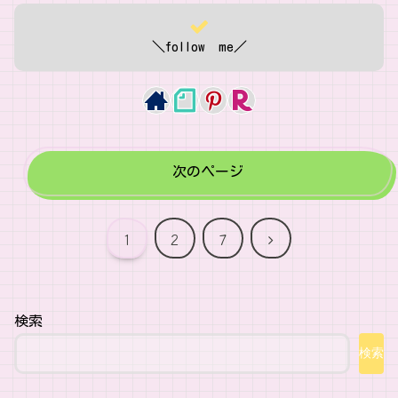
＼follow me／
次のページ
次
1
2
7
へ
検索
検索