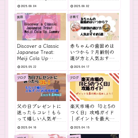
the World of
＆おすすめ商品まと
2025.09.04
2025.09.02
Gummies
め
子育て
英語
Discover a Classic
赤ちゃんの歯固めは
Japanese Treat:
いつから？月齢別の
Meiji Cola Up
選び方と人気おすす
Gummy
め5選
2025.05.22
2025.04.17
ブログ
ブログ
父の日プレゼントに
楽天市場の「0と5の
迷ったらコレ！もら
つく日」攻略ガイド
って嬉しい人気ギフ
｜ポイントを最大限
トおすすめ5選
に活用しよう！
2025.04.16
2025.04.15
【2025年最新版】