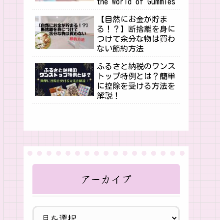
the World of Gummies
【自然にお金が貯ま
る！？】断捨離を身に
つけて余分な物は買わ
ない節約方法
ふるさと納税のワンス
トップ特例とは？簡単
に控除を受ける方法を
解説！
アーカイブ