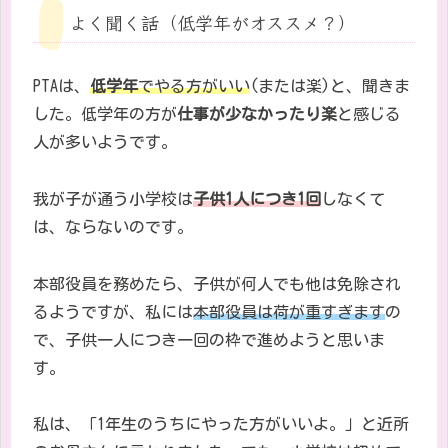
よく聞く話（低学年がオススメ？）
PTA
は、
低学年
でやる方がいい
(
または楽
)と、聞きま
した。低学年の方が
仕事が少なかったり楽
と感じる
人が多いようです。
我が子が通う小学校は
子供
1
人につき
1
回
しなくて
は、ならないのです。
本部役員を務めたら、子供が何人でも他は免除され
るようですが、私には
本部役員は荷が重すぎます
の
で、子供一人につき一回の枠で進めようと思いま
す。
私は、「
1
年生のうちにやった方がいいよ。」と近所