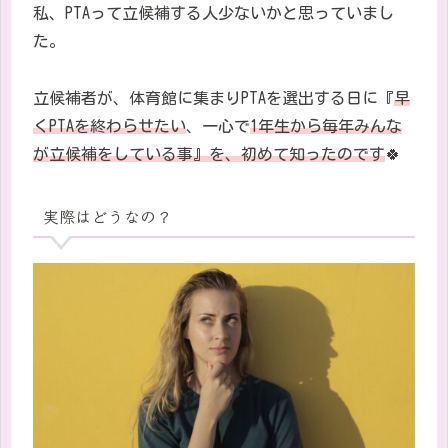
私、
PTA
って立候補する人少ないかと思っていまし
た。
立候補者が、体育館に集まり
PTA
を選出する日に『
早
く
PTA
を終わらせたい
、一心で
1
年生から毎年みんな
が立候補をしている事』を、初めて知ったのです
🍀
実際はどうなの？