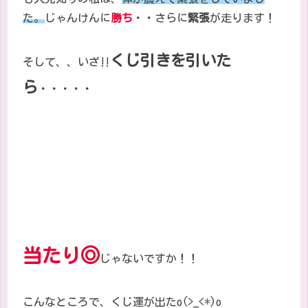
た。
じゃんけんに
勝ち
・・さらに
緊張
が走ります！
くじ引きを引いた
そして、、いざ‼
ら
・・・・・
当たり◎
じゃないですか！！
こんなところで、くじ運が出た
o(>_<*)o