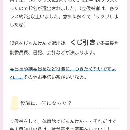
各学年、ひとクラスに
3
名でした。
3
年生は
4
クラスだ
ったので
12
名が選出されました。
(
立候補者は、各ク
ラス約
7
名以上いました。意外に多くてビックリしま
した😲
)
くじ引き
12名をじゃんけんで選出後、
で委員長や
副委員長、書記、会計など
が決まります。
委員長や副委員長など役職に、つきたくないですよ
ね。。
その他お手伝い系がいいなあ。
役職は、何になった？
立候補をして、体育館でじゃんけん・・それだけで
も人見知りの私は、
体が震えて緊張をしていまし