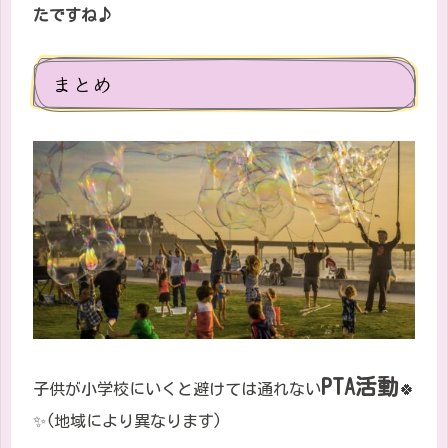
たですね♪
まとめ
PTA
活動
子供が小学校にいくと避けては通れない
🍀
✨(地域により異なります)