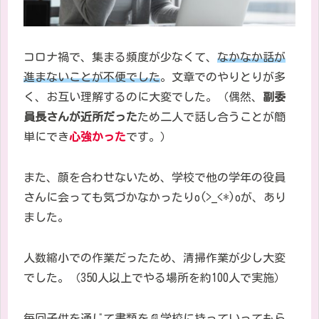
コロナ禍で、集まる頻度が少なくて、
なかなか話が
進まないことが不便でした
。文章でのやりとりが多
く、お互い理解するのに大変でした。（偶然、
副委
員長さんが近所だった
ため二人で話し合うことが簡
単にでき
心強かった
です。）
また、顔を合わせないため、学校で他の学年の役員
さんに会っても気づかなかったり
o(>_<*)oが、あり
ました。
人数縮小での作業だったため、清掃作業が少し大変
でした。（350人以上でやる場所を約100人で実施）
毎回
子供を通じて書類を
📄
学校に持っていってもら