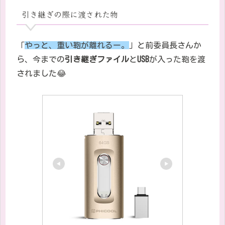
引き継ぎの際に渡された物
「
やっと、重い鞄が離れるー。
」と前委員長さんか
ら、今までの
引き継ぎファイル
と
USB
が入った鞄
を渡
されました
😂