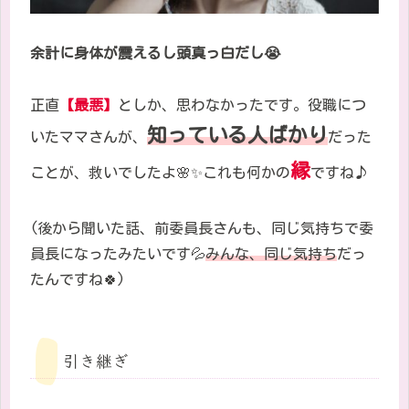
余計に身体が震えるし頭真っ白だし
😭
正直
【最悪】
としか、思わなかったです。役職につ
知っている人ばかり
いたママさんが、
だった
縁
ことが、救いでしたよ🌸✨これも何かの
ですね♪
(
後から聞いた話、前委員長さんも、同じ気持ちで委
員長になったみたいです💦
みんな、同じ気持ち
だっ
たんですね🍀
)
引き継ぎ