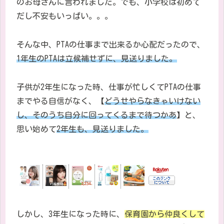
のお母さんに言われました。でも、
小学校は初めて
だし不安もいっぱい。。。
そんな中、
PTA
の仕事まで出来るか心配だったので、
1
年生の
PTA
は立候補せずに、見送りました。
子供が
2
年生になった時、仕事が忙しくて
PTA
の仕事
までやる自信がなく、【
どうせやらなきゃいけない
し、そのうち自分に回ってくるまで待つかあ
】
と、
思い始めて
2
年生も、見送りました。
しかし、3
年生になった時に、
保育園から仲良くして