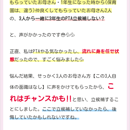
もらっていたお母さん
・
1
年生になった時から
(
保育
園は、違う
)
仲良くしてもらっていたお母さん
2
人
の、
3
人から
一緒に
3
年生の
PTA
立候補しない？
と、声がかかったのです
😳💦💦
正直、私は
PTA
やる気なかったし、
流れに身を任せ状
態
だったので、すごく悩みました
💦
悩んだ結果、せっかく3人のお母さん方【この3人自
こ
体の面識はなし】に声をかけてもらったから、
れはチャンスかも
‼︎
と思い、立候補するこ
とにしました。
ここで立候補していなかったら、後
悔していたかもしれないですね。