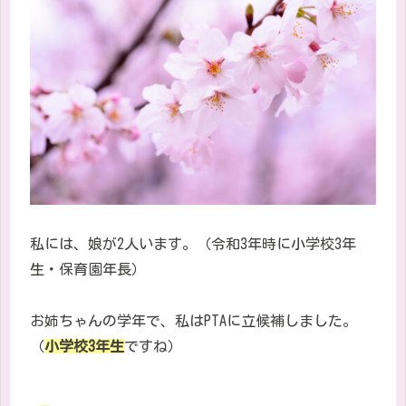
私には、娘が
2
人います。（令和3年時に小学校3年
生・保育園年長）
お姉ちゃんの学年で、私は
PTA
に立候補しました。
（
小学校3年生
ですね）