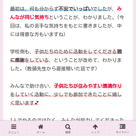
最初は、何も分からず
不安でいっぱい
でした
が、
み
んなが同じ気持ち
ということが、わかりました。
(今
回は、私の苦手な気持ちをもとに書きましたが、
中
には得意な方もいますね
)
学校側も、
子供たちのために活動をしてくださる
親
に感謝
をしている
、ということが改めて、わかりま
した。(教頭先生から直接聞いた話です)
みんなで助け合い、
子供たちが住みやすい環境作り
をしていく活動に、少しでも参加できたことに嬉し
く思います
💕
1
人でやるのではなく、みんなが協力してくださった
ので心強かったです
🍀✨
メニュー
ホーム
検索
トップ
サイドバー