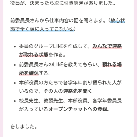
役員が、決まったら次に引き継ぎがありました。
前委員長さんから仕事内容の話を聞きます。
(
放心状
態で全く頭に入ってこない
💦
)
委員のグループLINEを作成して、
みんなで連絡
が取れる状態
を作る。
前委員長さんの
LINE
を教えてもらい、
頼れる場
所を確保
する。
本部役員の方たちで各学年に割り振られた人が
いるので、その人の
連絡先を聞く
。
校長先生、教頭先生、本部役員、各学年委員長
が入っている
オープンチャットへの登録
。
をしました。