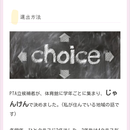
選出方法
じゃ
PTA
立候補者が、体育館に学年ごとに集まり、
んけん
で決めました。
(
私が住んでいる地域の話で
す
)