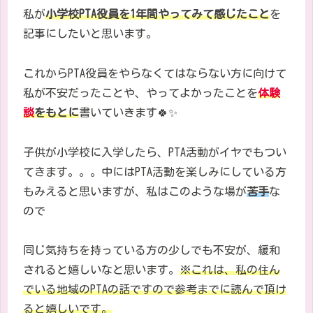
私が
小学校
PTA
役員
を
1
年間やってみて感じたこと
を
記事にしたいと思います。
これから
PTA
役員をやらな
くてはならない方に向けて
私が不安だったことや、やってよかったことを
体験
談
をもとに
書いていきます
🍀✨
子供が小学校に入学したら、
PTA
活動がイヤでもつい
てきます。。。中にはPTA活動を楽しみにしている方
もみえると思いますが、私はこのような場が
苦手
な
ので
同じ気持ちを持っている方の少しでも不安が、緩和
されると嬉しいなと思います。
※
これは、私の住ん
でいる地域の
PTA
の話ですので参考までに読んで頂け
ると嬉しいです。